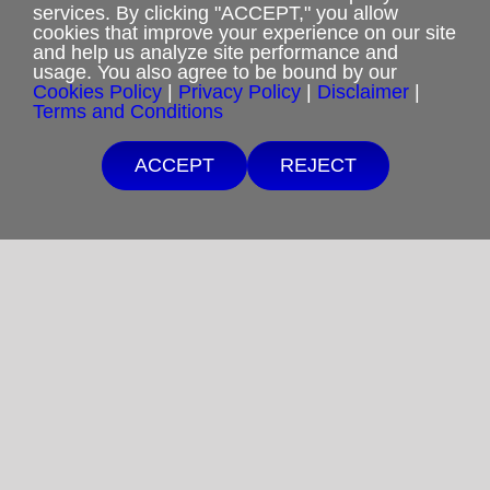
services. By clicking "ACCEPT," you allow
Cookies Policy
cookies that improve your experience on our site
and help us analyze site performance and
usage. You also agree to be bound by our
Shipping & Refund Policy
Cookies Policy
|
Privacy Policy
|
Disclaimer
|
Terms and Conditions
Disclaimer
ACCEPT
REJECT
Sitemap
Free Shipping with $15 minimum order.
Copyright 2012-2025
If you are unable to afford purchases from our website, contact us.
Restoration in Christ Ministries
All Rights Reserved.