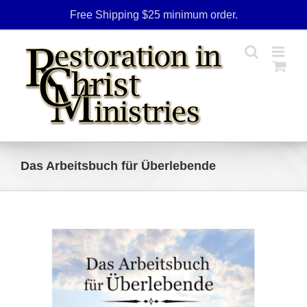
Skip
Free Shipping $25 minimum order.
to
content
Das Arbeitsbuch für Überlebende