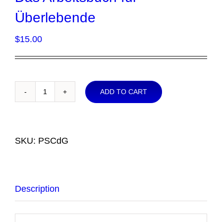
Überlebende
$
15.00
ADD TO CART
Das
Arbeitsbuch
für
Überlebende
SKU:
PSCdG
quantity
Description