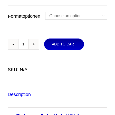
range:
$2.00
through
Formatoptionen

$3.50
ADD TO CART
Set
von
Arbeitsleitfäden
zu
SKU:
N/A
Themen
in
der
Description
Beratung
quantity