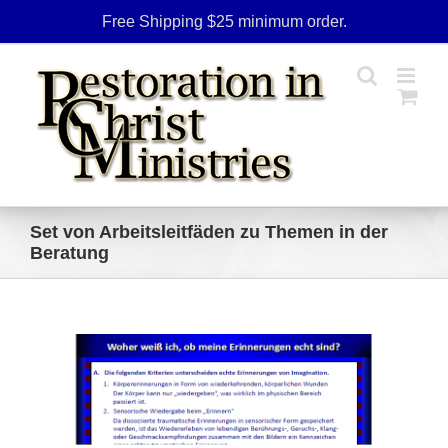
Skip
Free Shipping $25 minimum order.
to
content
Set von Arbeitsleitfäden zu Themen in der
Beratung