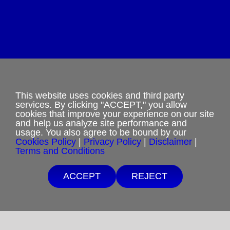
Privacy Policy
Terms and Conditions
This website uses cookies and third party
services. By clicking "ACCEPT," you allow
cookies that improve your experience on our site
Cookies Policy
and help us analyze site performance and
usage. You also agree to be bound by our
Shipping & Refund Policy
Cookies Policy
|
Privacy Policy
|
Disclaimer
|
Terms and Conditions
Disclaimer
ACCEPT
REJECT
Sitemap
Free Shipping with $15 minimum order.
If you are unable to afford purchases from our website, contact us.
Copyright 2012-2025
Restoration in Christ Ministries